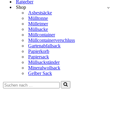
Ratgeber
Shop
Asbestsäcke
Mülltonne
Mülleimer
Müllsacke
Müllcontainer
Müllcontainerverschluss
Gartenabfallsack
Papierkorb
Papiersack
Müllsackständer
Mineralwollsack
Gelber Sack
Suchen
nach …