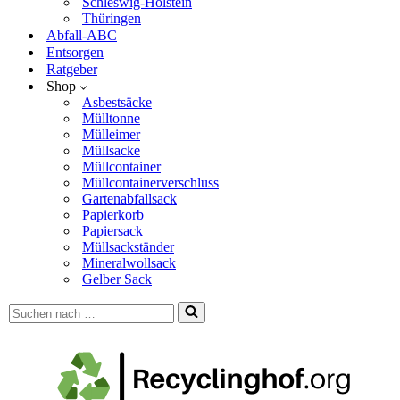
Schleswig-Holstein
Thüringen
Abfall-ABC
Entsorgen
Ratgeber
Shop
Asbestsäcke
Mülltonne
Mülleimer
Müllsacke
Müllcontainer
Müllcontainerverschluss
Gartenabfallsack
Papierkorb
Papiersack
Müllsackständer
Mineralwollsack
Gelber Sack
Suchen
nach …