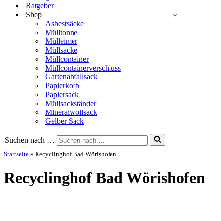
Ratgeber
Shop
Asbestsäcke
Mülltonne
Mülleimer
Müllsacke
Müllcontainer
Müllcontainerverschluss
Gartenabfallsack
Papierkorb
Papiersack
Müllsackständer
Mineralwollsack
Gelber Sack
Suchen nach …
Startseite
»
Recyclinghof Bad Wörishofen
Recyclinghof Bad Wörishofen