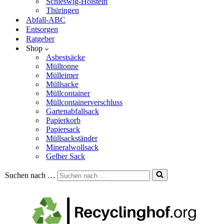
Schleswig-Holstein
Thüringen
Abfall-ABC
Entsorgen
Ratgeber
Shop
Asbestsäcke
Mülltonne
Mülleimer
Müllsacke
Müllcontainer
Müllcontainerverschluss
Gartenabfallsack
Papierkorb
Papiersack
Müllsackständer
Mineralwollsack
Gelber Sack
Suchen nach …