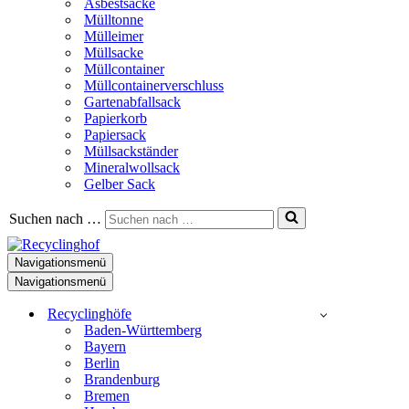
Asbestsäcke
Mülltonne
Mülleimer
Müllsacke
Müllcontainer
Müllcontainerverschluss
Gartenabfallsack
Papierkorb
Papiersack
Müllsackständer
Mineralwollsack
Gelber Sack
Suchen nach …
Navigationsmenü
Navigationsmenü
Recyclinghöfe
Baden-Württemberg
Bayern
Berlin
Brandenburg
Bremen