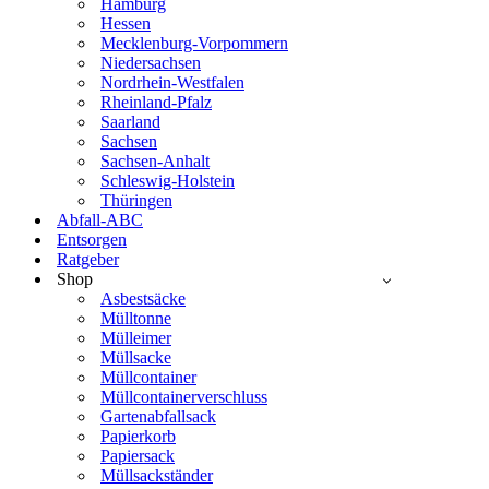
Hamburg
Hessen
Mecklenburg-Vorpommern
Niedersachsen
Nordrhein-Westfalen
Rheinland-Pfalz
Saarland
Sachsen
Sachsen-Anhalt
Schleswig-Holstein
Thüringen
Abfall-ABC
Entsorgen
Ratgeber
Shop
Asbestsäcke
Mülltonne
Mülleimer
Müllsacke
Müllcontainer
Müllcontainerverschluss
Gartenabfallsack
Papierkorb
Papiersack
Müllsackständer