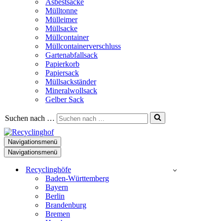
Asbestsäcke
Mülltonne
Mülleimer
Müllsacke
Müllcontainer
Müllcontainerverschluss
Gartenabfallsack
Papierkorb
Papiersack
Müllsackständer
Mineralwollsack
Gelber Sack
Suchen nach …
Navigationsmenü
Navigationsmenü
Recyclinghöfe
Baden-Württemberg
Bayern
Berlin
Brandenburg
Bremen