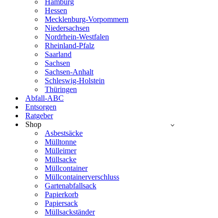
Hamburg
Hessen
Mecklenburg-Vorpommern
Niedersachsen
Nordrhein-Westfalen
Rheinland-Pfalz
Saarland
Sachsen
Sachsen-Anhalt
Schleswig-Holstein
Thüringen
Abfall-ABC
Entsorgen
Ratgeber
Shop
Asbestsäcke
Mülltonne
Mülleimer
Müllsacke
Müllcontainer
Müllcontainerverschluss
Gartenabfallsack
Papierkorb
Papiersack
Müllsackständer