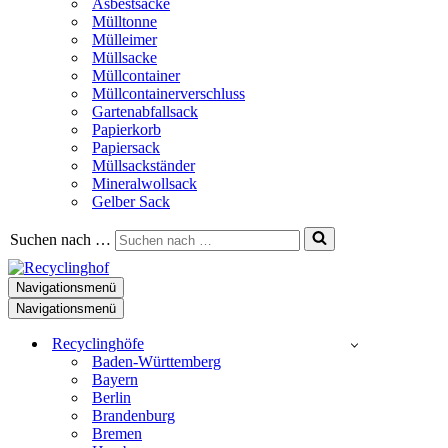
Asbestsäcke
Mülltonne
Mülleimer
Müllsacke
Müllcontainer
Müllcontainerverschluss
Gartenabfallsack
Papierkorb
Papiersack
Müllsackständer
Mineralwollsack
Gelber Sack
Suchen nach …
Navigationsmenü
Navigationsmenü
Recyclinghöfe
Baden-Württemberg
Bayern
Berlin
Brandenburg
Bremen