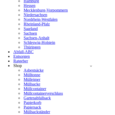
Hamburg
Hessen
Mecklenburg-Vorpommern
Niedersachsen
Nordrhein-Westfalen
Rheinland-Pfalz
Saarland
Sachsen
Sachsen-Anhalt
Schleswig-Holstein
Thüringen
Abfall-ABC
Entsorgen
Ratgeber
Shop
Asbestsäcke
Mülltonne
Mülleimer
Müllsacke
Müllcontainer
Müllcontainerverschluss
Gartenabfallsack
Papierkorb
Papiersack
Müllsackständer