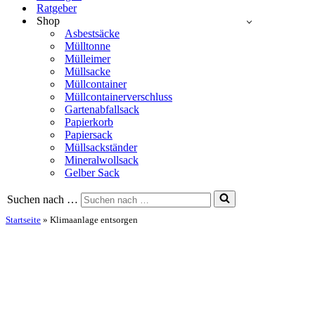
Ratgeber
Shop
Asbestsäcke
Mülltonne
Mülleimer
Müllsacke
Müllcontainer
Müllcontainerverschluss
Gartenabfallsack
Papierkorb
Papiersack
Müllsackständer
Mineralwollsack
Gelber Sack
Suchen nach …
Startseite
»
Klimaanlage entsorgen