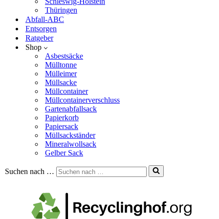
Schleswig-Holstein
Thüringen
Abfall-ABC
Entsorgen
Ratgeber
Shop
Asbestsäcke
Mülltonne
Mülleimer
Müllsacke
Müllcontainer
Müllcontainerverschluss
Gartenabfallsack
Papierkorb
Papiersack
Müllsackständer
Mineralwollsack
Gelber Sack
Suchen nach …