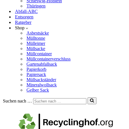
Schleswig-Holstein
Thüringen
Abfall-ABC
Entsorgen
Ratgeber
Shop
Asbestsäcke
Mülltonne
Mülleimer
Müllsacke
Müllcontainer
Müllcontainerverschluss
Gartenabfallsack
Papierkorb
Papiersack
Müllsackständer
Mineralwollsack
Gelber Sack
Suchen nach …