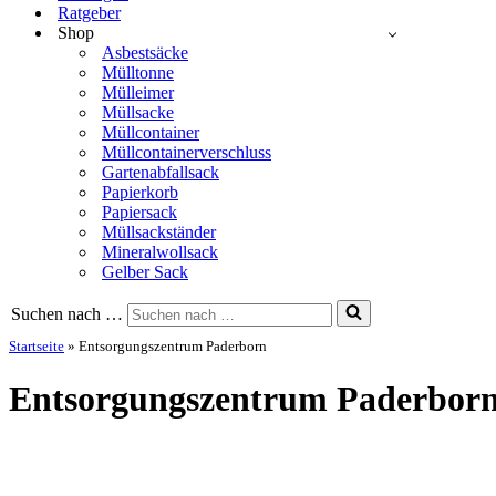
Ratgeber
Shop
Asbestsäcke
Mülltonne
Mülleimer
Müllsacke
Müllcontainer
Müllcontainerverschluss
Gartenabfallsack
Papierkorb
Papiersack
Müllsackständer
Mineralwollsack
Gelber Sack
Suchen nach …
Startseite
»
Entsorgungszentrum Paderborn
Entsorgungszentrum Paderbor